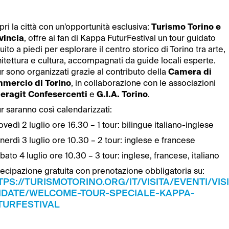
ri la città con un'opportunità esclusiva:
Turismo Torino e
vincia
, offre ai fan di Kappa FuturFestival un tour guidato
uito a piedi per esplorare il centro storico di Torino tra arte,
itettura e cultura, accompagnati da guide locali esperte.
ur sono organizzati grazie al contributo della
Camera di
mercio di Torino
, in collaborazione con le associazioni
eragit Confesercenti
e
G.I.A. Torino
.
ur saranno così calendarizzati:
ovedì 2 luglio ore 16.30 – 1 tour: bilingue italiano-inglese
nerdì 3 luglio ore 10.30 – 2 tour: inglese e francese
bato 4 luglio ore 10.30 – 3 tour: inglese, francese, italiano
ecipazione gratuita con prenotazione obbligatoria su:
TPS://TURISMOTORINO.ORG/IT/VISITA/EVENTI/VISI
IDATE/WELCOME-TOUR-SPECIALE-KAPPA-
TURFESTIVAL